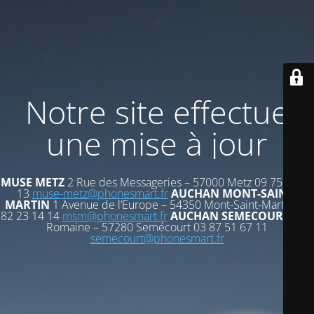
Notre site effectue
une mise à jour
MUSE METZ
2 Rue des Messageries – 57000 Metz 09 75 72 53
13
muse-metz@phonesmart.fr
AUCHAN MONT-SAINT-
MARTIN
1 Avenue de l’Europe – 54350 Mont-Saint-Martin 03
82 23 14 14
msm@phonesmart.fr
AUCHAN SEMECOURT
Voie
Romaine – 57280 Semécourt 03 87 51 67 11
semecourt@phonesmart.fr