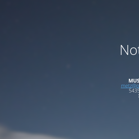
Not
MUS
metz@ph
5435