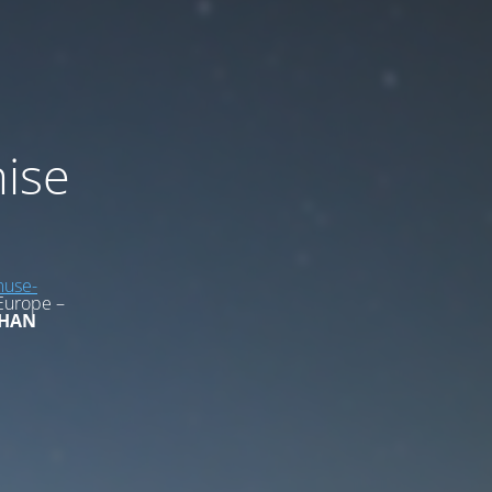
mise
use-
Europe –
HAN
1