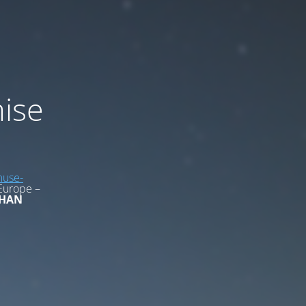
mise
use-
Europe –
HAN
1