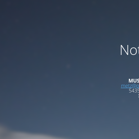
Not
MUS
metz@ph
5435