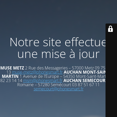
Notre site effectue
une mise à jour
MUSE METZ
2 Rue des Messageries – 57000 Metz 09 75 72 53
13
muse-metz@phonesmart.fr
AUCHAN MONT-SAINT-
MARTIN
1 Avenue de l’Europe – 54350 Mont-Saint-Martin 03
82 23 14 14
msm@phonesmart.fr
AUCHAN SEMECOURT
Voie
Romaine – 57280 Semécourt 03 87 51 67 11
semecourt@phonesmart.fr