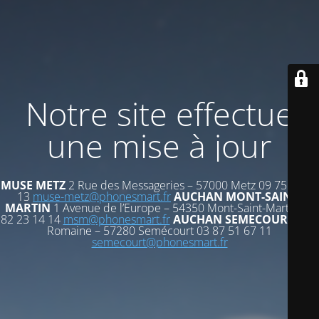
Notre site effectue
une mise à jour
MUSE METZ
2 Rue des Messageries – 57000 Metz 09 75 72 53
13
muse-metz@phonesmart.fr
AUCHAN MONT-SAINT-
MARTIN
1 Avenue de l’Europe – 54350 Mont-Saint-Martin 03
82 23 14 14
msm@phonesmart.fr
AUCHAN SEMECOURT
Voie
Romaine – 57280 Semécourt 03 87 51 67 11
semecourt@phonesmart.fr