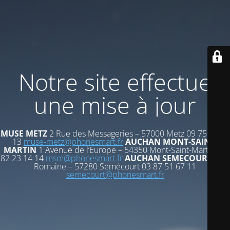
Notre site effectue
une mise à jour
MUSE METZ
2 Rue des Messageries – 57000 Metz 09 75 72 53
13
muse-metz@phonesmart.fr
AUCHAN MONT-SAINT-
MARTIN
1 Avenue de l’Europe – 54350 Mont-Saint-Martin 03
82 23 14 14
msm@phonesmart.fr
AUCHAN SEMECOURT
Voie
Romaine – 57280 Semécourt 03 87 51 67 11
semecourt@phonesmart.fr