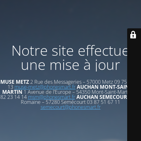
Notre site effectue
une mise à jour
MUSE METZ
2 Rue des Messageries – 57000 Metz 09 75 72 53
13
muse-metz@phonesmart.fr
AUCHAN MONT-SAINT-
MARTIN
1 Avenue de l’Europe – 54350 Mont-Saint-Martin 03
82 23 14 14
msm@phonesmart.fr
AUCHAN SEMECOURT
Voie
Romaine – 57280 Semécourt 03 87 51 67 11
semecourt@phonesmart.fr