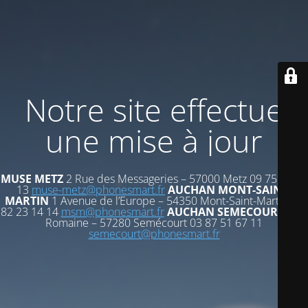
Notre site effectue
une mise à jour
MUSE METZ
2 Rue des Messageries – 57000 Metz 09 75 72 53
13
muse-metz@phonesmart.fr
AUCHAN MONT-SAINT-
MARTIN
1 Avenue de l’Europe – 54350 Mont-Saint-Martin 03
82 23 14 14
msm@phonesmart.fr
AUCHAN SEMECOURT
Voie
Romaine – 57280 Semécourt 03 87 51 67 11
semecourt@phonesmart.fr