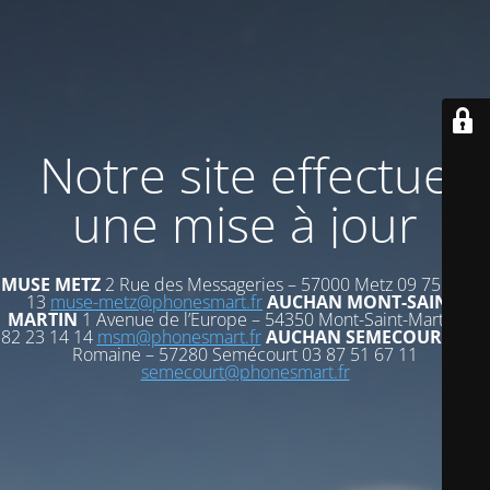
Notre site effectue
une mise à jour
MUSE METZ
2 Rue des Messageries – 57000 Metz 09 75 72 53
13
muse-metz@phonesmart.fr
AUCHAN MONT-SAINT-
MARTIN
1 Avenue de l’Europe – 54350 Mont-Saint-Martin 03
82 23 14 14
msm@phonesmart.fr
AUCHAN SEMECOURT
Voie
Romaine – 57280 Semécourt 03 87 51 67 11
semecourt@phonesmart.fr