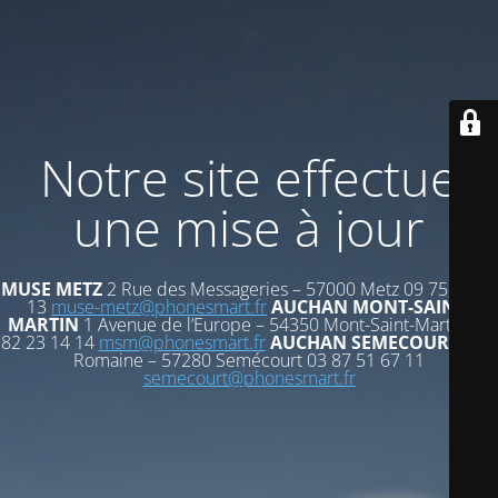
Notre site effectue
une mise à jour
MUSE METZ
2 Rue des Messageries – 57000 Metz 09 75 72 53
13
muse-metz@phonesmart.fr
AUCHAN MONT-SAINT-
MARTIN
1 Avenue de l’Europe – 54350 Mont-Saint-Martin 03
82 23 14 14
msm@phonesmart.fr
AUCHAN SEMECOURT
Voie
Romaine – 57280 Semécourt 03 87 51 67 11
semecourt@phonesmart.fr