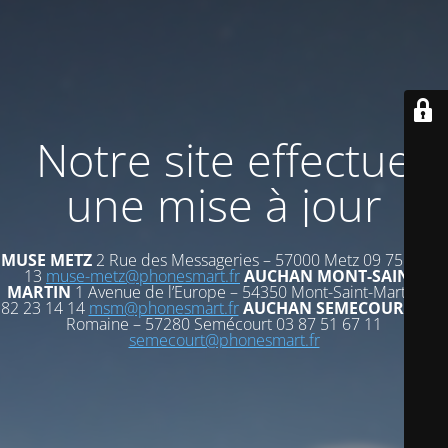
Notre site effectue
une mise à jour
MUSE METZ
2 Rue des Messageries – 57000 Metz 09 75 72 53
13
muse-metz@phonesmart.fr
AUCHAN MONT-SAINT-
MARTIN
1 Avenue de l’Europe – 54350 Mont-Saint-Martin 03
82 23 14 14
msm@phonesmart.fr
AUCHAN SEMECOURT
Voie
Romaine – 57280 Semécourt 03 87 51 67 11
semecourt@phonesmart.fr