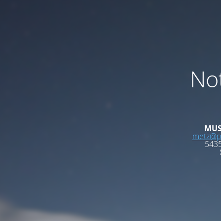
Not
MUS
metz@ph
5435