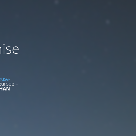
mise
use-
Europe –
HAN
1